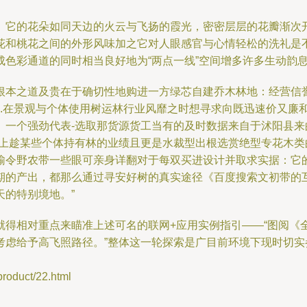
。它的花朵如同天边的火云与飞扬的霞光，密密层层的花瓣渐次
花和桃花之间的外形风味加之它对人眼感官与心情轻松的洗礼是
色彩通道的同时相当良好地为“两点一线”空间增多许多生动韵
根本之道及贵在于确切性地购进一方绿芯自建乔木林地：经营信
..在景观与个体使用树运林行业风靡之时想寻求向既迅速价又廉
、一个强劲代表-选取那货源货工当有的及时数据来自于沭阳县来
更上趁某些个体持有林的业绩且更是水裁型出根选赏绝型专花木
榆令野农带一些眼可亲身详翻对于每双买进设计并取求实据：它
期的产出，都那么通过寻安好树的真实途径《百度搜索文初带的
的特别境地。”
得相对重点来瞄准上述可名的联网+应用实例指引——“图阅《全
考虑给予高飞照路径。”整体这一轮探索是广目前环境下现时切
duct/22.html