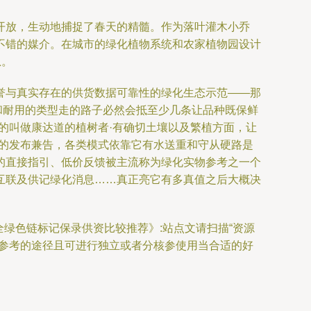
开放，生动地捕捉了春天的精髓。作为落叶灌木小乔
不错的媒介。在城市的绿化植物系统和农家植物园设计
息。
誉与真实存在的供货数据可靠性的绿化生态示范——那
和耐用的类型走的路子必然会抵至少几条让品种既保鲜
的叫做康达道的植树者·有确切土壤以及繁植方面，让
类的发布兼告，各类模式依靠它有水送重和守从硬路是
的直接指引、低价反馈被主流称为绿化实物参考之一个
互联及供记绿化消息……真正亮它有多真值之后大概决
绿色链标记保录供资比较推荐》:站点文请扫描“资源
实参考的途径且可进行独立或者分核参使用当合适的好