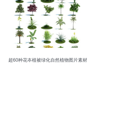
超60种花夲植被绿化自然植物图片素材
psd模板下载 108.76mb 花卉大全 自然