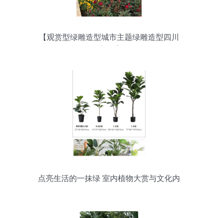
【观赏型绿雕造型城市主题绿雕造型四川
雕塑厂】-
点亮生活的一抹绿 室内植物大赏与文化内
涵