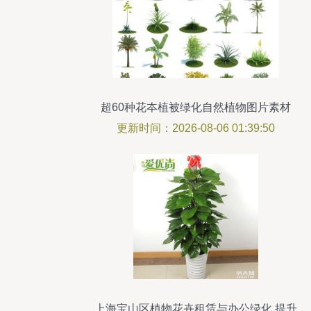
超60种花夲植被绿化自然植物图片素材
psd模板下载 108.76mb 花卉大全 自然
更新时间：2026-08-06 01:39:50
上海宝山区植物花卉租赁与办公绿化 提升